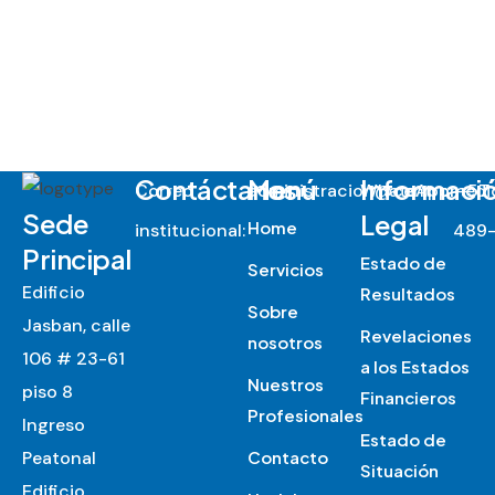
Contáctanos
Menú
Informaci
Correo
administracion@centromed
WhatsApp
:
+57
Sede
Legal
Home
institucional:
489-
Principal
Estado de
Servicios
Edificio
Resultados
Sobre
Jasban, calle
Revelaciones
nosotros
106 # 23-61
a los Estados
Nuestros
piso 8
Financieros
Profesionales
Ingreso
Estado de
Peatonal
Contacto
Situación
Edificio