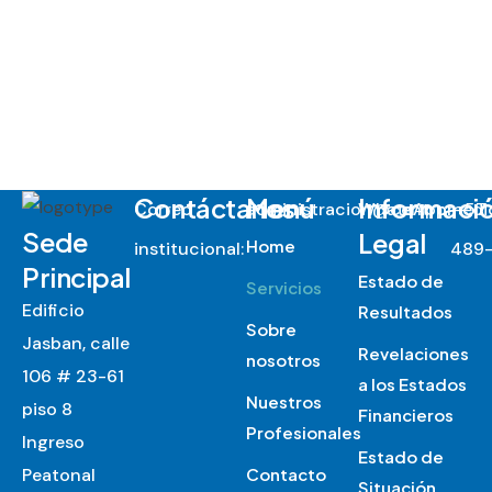
Contáctanos
Menú
Informaci
Correo
administracion@centromed
WhatsApp
:
+57
Sede
Legal
Home
institucional:
489-
Principal
Estado de
Servicios
Edificio
Resultados
Sobre
Jasban, calle
Revelaciones
nosotros
106 # 23-61
a los Estados
Nuestros
piso 8
Financieros
Profesionales
Ingreso
Estado de
Peatonal
Contacto
Situación