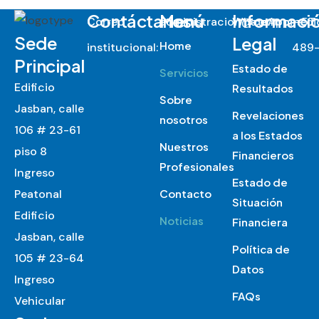
Contáctanos
Menú
Informaci
Correo
administracion@centromed
WhatsApp
:
+57
Sede
Legal
Home
institucional:
489-
Principal
Estado de
Servicios
Edificio
Resultados
Sobre
Jasban, calle
Revelaciones
nosotros
106 # 23-61
a los Estados
Nuestros
piso 8
Financieros
Profesionales
Ingreso
Estado de
Peatonal
Contacto
Situación
Edificio
Noticias
Financiera
Jasban, calle
Política de
105 # 23-64
Datos
Ingreso
FAQs
Vehicular