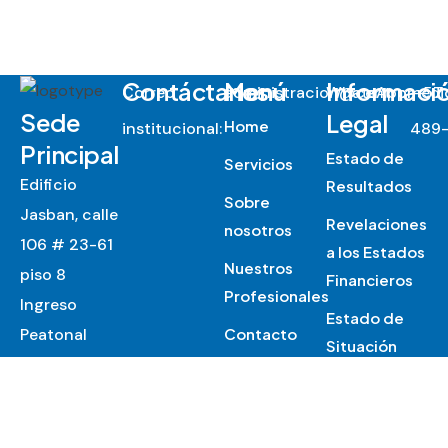
Contáctanos
Menú
Informaci
Correo
administracion@centromed
WhatsApp
:
+57
Sede
Legal
Home
institucional:
489-
Principal
Estado de
Servicios
Edificio
Resultados
Sobre
Jasban, calle
Revelaciones
nosotros
106 # 23-61
a los Estados
Nuestros
piso 8
Financieros
Profesionales
Ingreso
Estado de
Peatonal
Contacto
Situación
Edificio
Noticias
Financiera
Jasban, calle
Política de
105 # 23-64
Datos