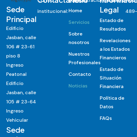
Correo
administracion@centromed
WhatsApp
:
+57
Sede
Legal
Home
institucional:
489-
Principal
Estado de
Servicios
Edificio
Resultados
Sobre
Jasban, calle
Revelaciones
nosotros
106 # 23-61
a los Estados
Nuestros
piso 8
Financieros
Profesionales
Ingreso
Estado de
Peatonal
Contacto
Situación
Edificio
Noticias
Financiera
Jasban, calle
Política de
105 # 23-64
Datos
Ingreso
FAQs
Vehicular
Sede